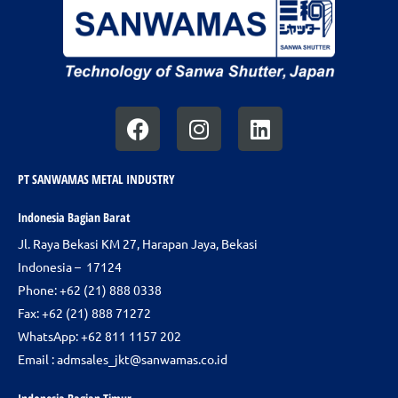
F
I
L
a
n
i
c
s
n
e
t
k
PT SANWAMAS METAL INDUSTRY
b
a
e
Indonesia Bagian Barat
o
g
d
Jl. Raya Bekasi KM 27, Harapan Jaya, Bekasi
o
r
i
Indonesia – 17124
k
a
n
m
Phone:
+62 (21) 888 0338
Fax: +62 (21) 888 71272
WhatsApp: +62 811 1157 202
Email :
admsales_jkt@sanwamas.co.id